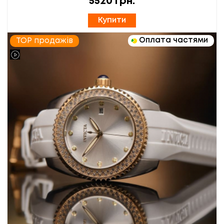
5520
грн.
Купити
Оплата частями
TOP продажів