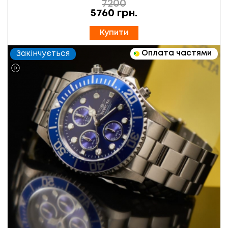
7200
5760
грн.
Купити
Оплата частями
Закінчується