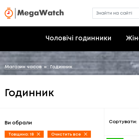
Чоловічі годинники
Жін
Магазин часов
»
Годинник
Годинник
Сортувати:
Ви обрали
Товщина: 18
Очистить все