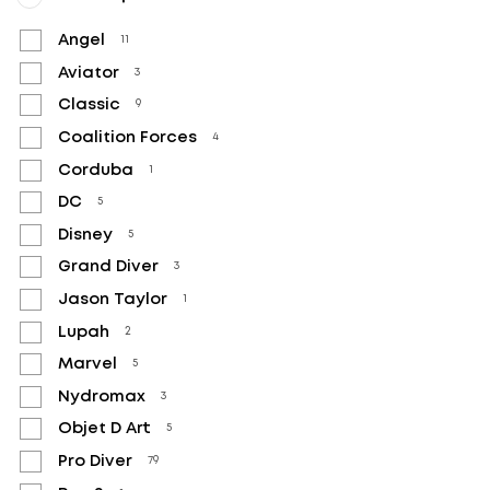
Angel
11
Aviator
3
Classic
9
Coalition Forces
4
Corduba
1
DC
5
Disney
5
Grand Diver
3
Jason Taylor
1
Lupah
2
Marvel
5
Nydromax
3
Objet D Art
5
Pro Diver
79