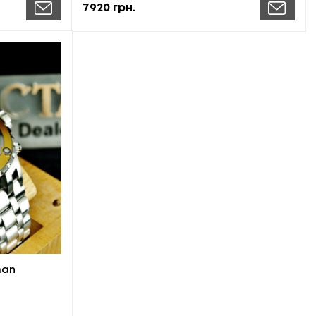
7920
грн.
man