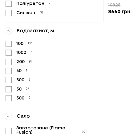
Поліуретан
2
10825
8660
грн.
Силікон
40
Водозахист, м
100
105
1000
4
200
81
30
1
300
6
50
26
500
2
Скло
Загартоване (Flame
Fusion)
220