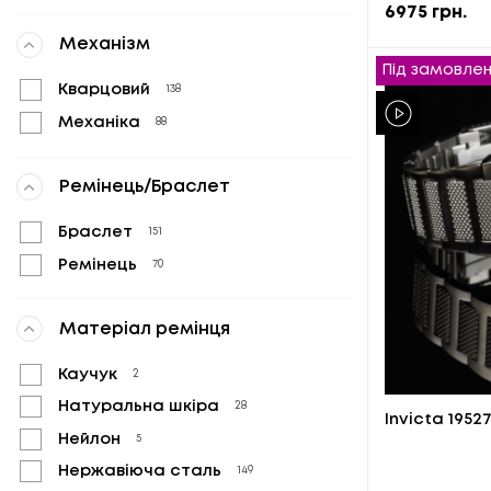
6975
грн.
Механізм
Під замовле
Кварцовий
138
Механіка
88
Ремінець/Браслет
Браслет
151
Ремінець
70
Матеріал ремінця
Каучук
2
Натуральна шкіра
28
Invicta 195
Нейлон
5
Нержавіюча сталь
149