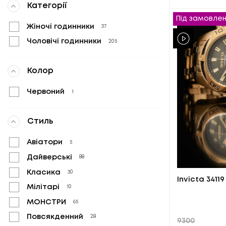
Категорії
Під замовле
Жіночі годинники
37
Чоловічі годинники
205
Колор
Червоний
1
Стиль
Авіатори
5
Дайверські
88
Класика
30
Invicta 34119
Мілітарі
10
МОНСТРИ
65
Повсякденний
28
9300