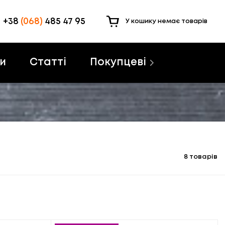
+38
(068)
485 47 95
У кошику немає товарів
и
Статті
Покупцеві
8 товарів