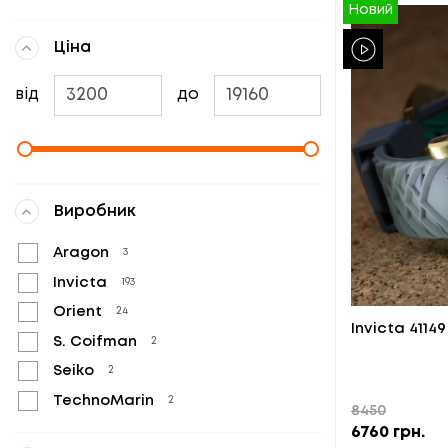
Новий
Ціна
від
до
Виробник
Aragon
3
Invicta
193
Orient
24
Invicta 41149
S. Coifman
2
Seiko
2
TechnoMarin
2
8450
6760
грн.