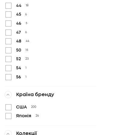
44
18
45
6
46
5
47
6
48
44
50
15
52
23
54
1
56
1
Країна бренду
США
200
Японія
26
Колекції