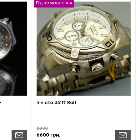
Під замовлення
y
Invicta 34117 Bolt
8800
6600
грн.