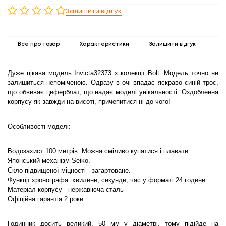
Залишити відгук
Все про товар
Характеристики
Залишити відгук
Дуже цікава модель Invicta32373 з колекції Bolt. Модель точно не
залишиться непоміченою. Одразу в очі впадає яскраво синій трос,
що обвиває циферблат, що надає моделі унікальності. Оздоблення
корпусу як завжди на висоті, причепитися ні до чого!
Особливості моделі:
Водозахист 100 метрів. Можна сміливо купатися і плавати.
Японський механізм Seiko.
Скло підвищеної міцності - загартоване.
Функції хронографа: хвилини, секунди, час у форматі 24 години.
Матеріал корпусу - нержавіюча сталь
Офіційна гарантія 2 роки
Годинник досить великий, 50 мм у діаметрі, тому підійде на