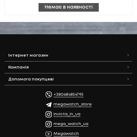
Немає в наявності
Інтернет магазин
Компанія
Допомога покупцеві
+380684854795
megawatch_store
invicta_in_ua
mega_watch_ua
Megawatch