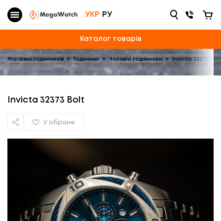
УКР
РУ
Каталог товарів
Магазин годинників
»
Годинник
»
Чоловічі годинники
»
Invicta 32373 Bol
Invicta 32373 Bolt
У обране