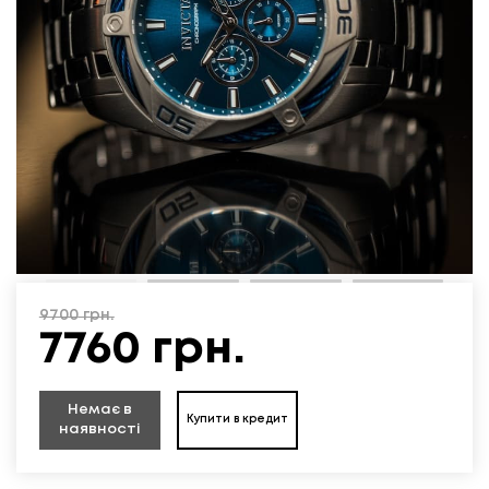
9700
грн.
7760
грн.
Немає в
Купити в кредит
наявності