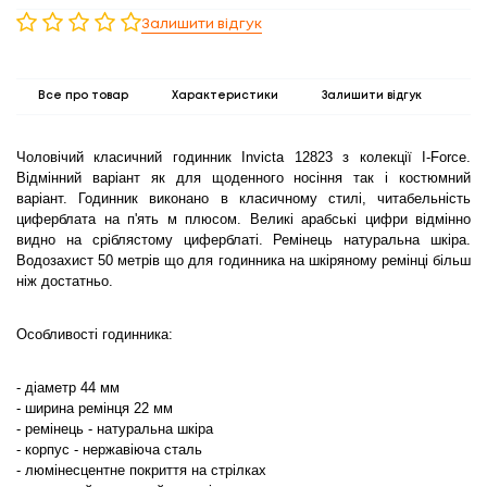
Залишити відгук
Все про товар
Характеристики
Залишити відгук
Чоловічий класичний годинник Invicta 12823 з колекції I-Force.
Відмінний варіант як для щоденного носіння так і костюмний
варіант. Годинник виконано в класичному стилі, читабельність
циферблата на п'ять м плюсом. Великі арабські цифри відмінно
видно на сріблястому циферблаті. Ремінець натуральна шкіра.
Водозахист 50 метрів що для годинника на шкіряному ремінці більш
ніж достатньо.
Особливості годинника:
- діаметр 44 мм
- ширина ремінця 22 мм
- ремінець - натуральна шкіра
- корпус - нержавіюча сталь
- люмінесцентне покриття на стрілках