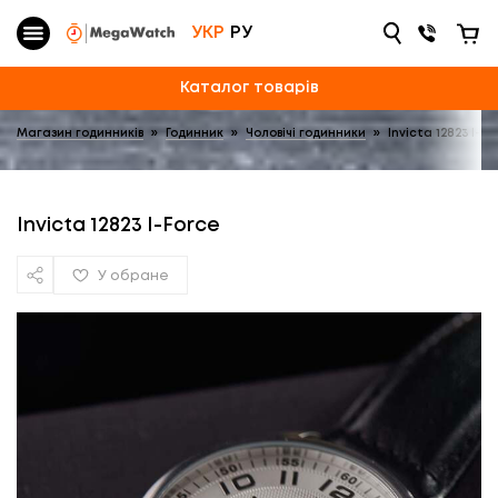
УКР
РУ
Каталог товарів
Магазин годинників
»
Годинник
»
Чоловічі годинники
»
Invicta 12823 I-Fo
Invicta 12823 I-Force
У обране