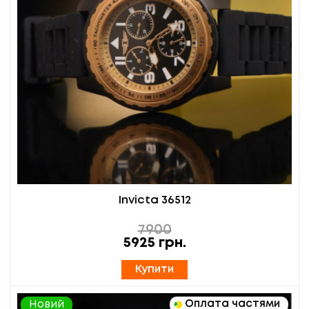
Invicta 36512
7900
5925
грн.
Купити
Оплата частями
Новий