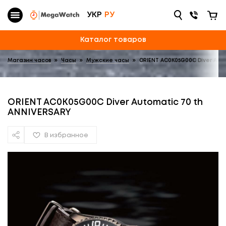
УКР
РУ
Каталог товаров
Магазин часов
»
Часы
»
Мужские часы
»
ORIENT AC0K05G00C Diver Aut
ORIENT AC0K05G00C Diver Automatic 70 th
ANNIVERSARY
В избранное