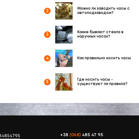
Можно ли заводить часы с
2
автоподзаводом?
Какие бывают стекла в
3
наручных часах?
4
Как правильно носить часы
Где носить часы -
5
существуют ли правила?
+38
(068)
485 47 95
84854795