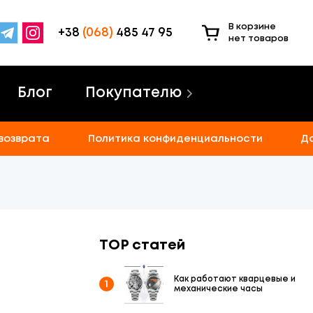
В корзине
+38
(068)
485 47 95
нет товаров
Блог
Покупателю
 возврата
Политика конфиденциальности
Д
TOP статей
Как работают кварцевые и
1
механические часы