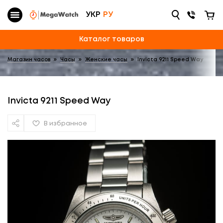
УКР
РУ
Каталог товаров
Магазин часов
»
Часы
»
Женские часы
»
Invicta 9211 Speed Way
Invicta 9211 Speed Way
В избранное