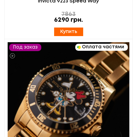
Invicta 9223 Speed Way
7863
6290
грн.
Купить
Оплата частями
Под заказ