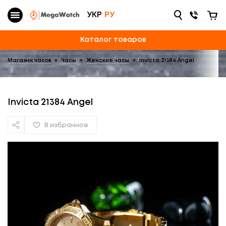
УКР
РУ
Каталог товаров
Магазин часов
»
Часы
»
Женские часы
»
Invicta 21384 Angel
Invicta 21384 Angel
В избранное