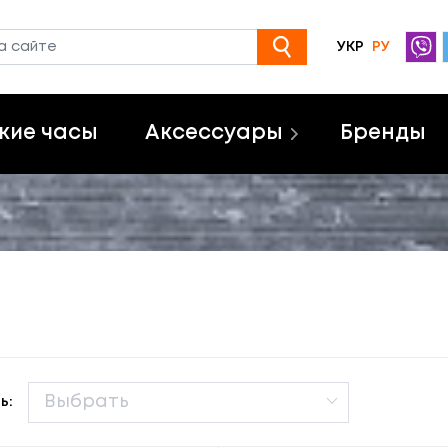
УКР
РУ
кие часы
Аксессуары
Бренды
ь: