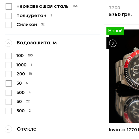
Нержавеющая сталь
154
7200
5760
грн.
Полиуретан
1
Силикон
32
Новый
Водозащита, м
100
105
1000
5
200
83
30
5
300
4
50
22
500
2
Стекло
Invicta 1770 