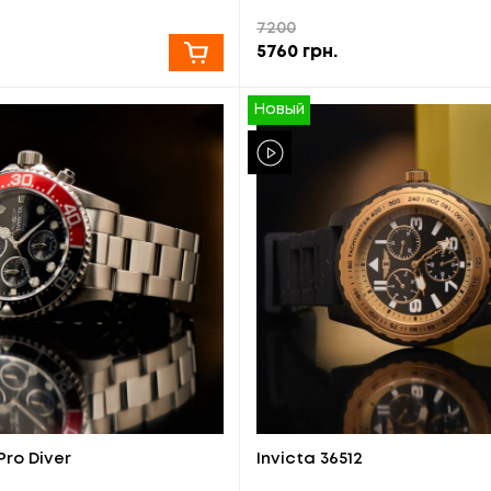
7200
5760
грн.
Новый
Pro Diver
Invicta 36512