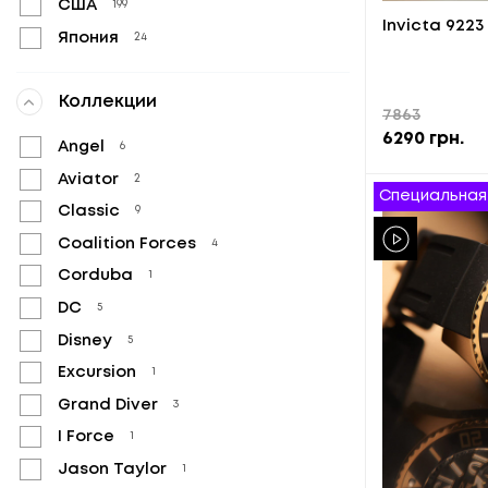
США
199
Invicta 922
Япония
24
Коллекции
7863
6290
грн.
Angel
6
Aviator
2
Специальная
Classic
9
Coalition Forces
4
Corduba
1
DC
5
Disney
5
Excursion
1
Grand Diver
3
I Force
1
Jason Taylor
1