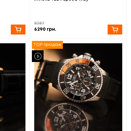
8387
6290
грн.
TOP продаж