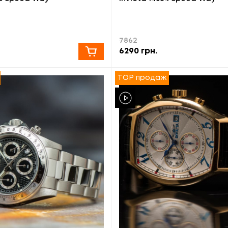
7862
6290
грн.
TOP продаж