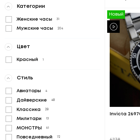
Категории
Новый
Женские часы
31
Мужские часы
204
Цвет
Красный
1
Стиль
Авиаторы
4
Дайверские
48
Классика
28
Invicta 2697
Милитари
13
МОНСТРЫ
61
Повседневный
72
6738