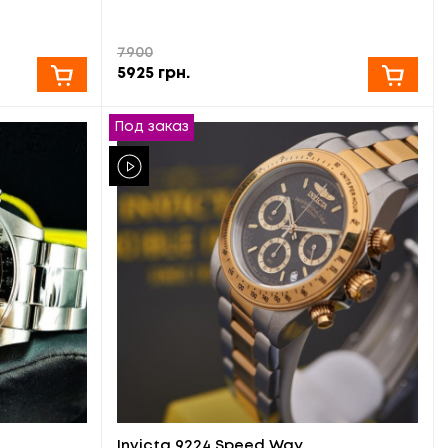
7900
5925
грн.
Под заказ
Invicta 9224 Speed Way