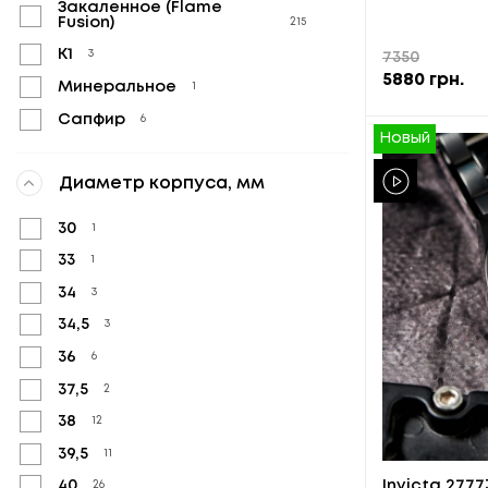
Закаленное (Flame
Fusion)
215
К1
3
7350
5880
грн.
Минеральное
1
Сапфир
6
Новый
Диаметр корпуса, мм
30
1
33
1
34
3
34,5
3
36
6
37,5
2
38
12
39,5
11
Invicta 277
40
26