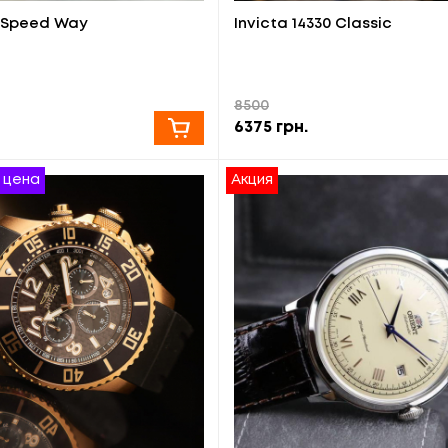
3 Speed Way
Invicta 14330 Сlassic
8500
6375
грн.
 цена
Акция