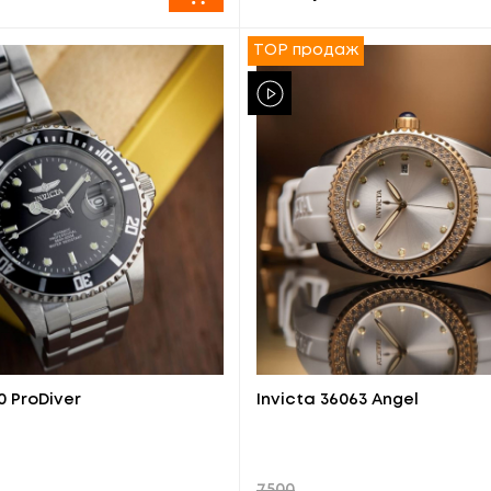
TOP продаж
0 ProDiver
Invicta 36063 Angel
7500