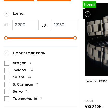
Новый
Цена
от
до
Производитель
Aragon
3
Invicta
193
Orient
24
Invicta 9204
S. Coifman
2
Seiko
2
TechnoMarin
2
5650
4520
грн.