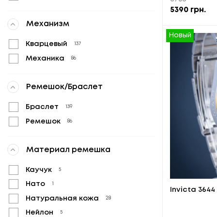
5390
грн.
Механизм
Новый
Кварцевый
137
Механика
86
Ремешок/Браслет
Браслет
139
Ремешок
86
Материал ремешка
Каучук
5
Нато
1
Invicta 364
Натуральная кожа
28
Нейлон
5