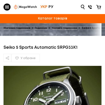
УКР
РУ
Каталог товарів
Магазин годинників
»
Годинник
»
Чоловічі годинники
»
Seiko 5 Sports A
Seiko 5 Sports Automatic SRPG33K1
У обране