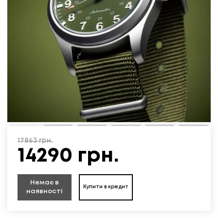
17863
грн.
14290
грн.
Немає в
Купити в кредит
наявності