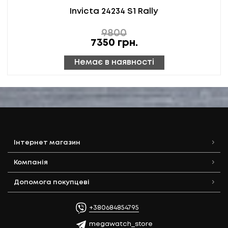
Invicta 24234 S1 Rally
9800
7350
грн.
Немає в наявності
Інтернет магазин
Компанія
Допомога покупцеві
+380684854795
megawatch_store